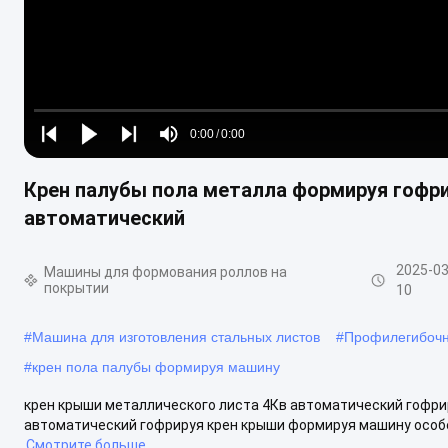
Loaded
:
0%
0:00
/
0:00
Play
Play
Play
Mute
Current
Duration
next
next
Крен палубы пола металла формируя гофр
Time
автоматический
2025-03
Машины для формования роллов на
покрытии
10
#
Машина для изготовления стальных листов
#
Профилегибочн
#
крен пола палубы формируя машину
крен крыши металлического листа 4Кв автоматический гофр
автоматический гофрируя крен крыши формируя машину особен
Смотрите больше