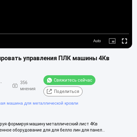
Auto
Picture-
Fullscre
in-
Picture
ировать управления ПЛК машины 4Кв
Свяжитесь сейчас
-
356
мнения
Поделиться
ая машина для металлической кровли
ируя формируя машину металлический лист 4Кв
ное оборудование для для белло лин для панел...