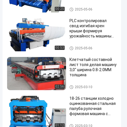
Крен крыши формируя маши
00:25
2025-05-06
ну
PLC контролировал
свод изгибая крен
крыши формируя
урожайность машины
en
высокую
Крен крыши формируя маши
00:53
2025-05-06
ну
Клетчатый составной
лист толя делая машину
3,0" ширина 0.8-2.0ММ
толщина
Машины для формования ро
02:56
2025-03-10
ллов на покрытии
18-26 станции холодно
оцинкованная стальная
палуба рулочная
формовая машина с
гидравлической резкой
Машины для формования ро
01:12
2025-03-10