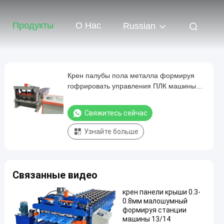
Продукты
О Нас
Russian
Крен палубы пола металла формируя
гофрировать управления ПЛК машины
4Кв автоматический
Свяжитесь сейчас
Узнайте больше
Связанные видео
крен панели крыши 0.3-
0.8мм малошумный
формируя станции
машины 13/14