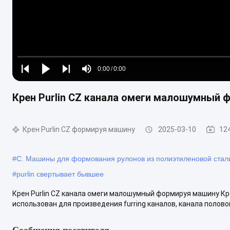
Loaded
:
0%
0:00
/
0:00
Play
Play
Play
Mute
Current
Duration
next
next
Крен Purlin CZ канала омеги малошумный 
Time
Крен Purlin CZ формируя машину
2025-03-10
12
#
С. Машины для формования рулонов из полиэтиленовой стал
#
purlin свертывает бывшее
Крен Purlin CZ канала омеги малошумный формируя машину Кр
использован для произведения furring каналов, канала половой
Сообщения посетителя