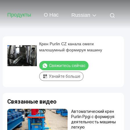
Продукты
О Нас
Russian
Крен Purlin CZ канала омеги
малошумный формируя машину
Свяжитесь сейчас
Узнайте больше
Связанные видео
Автоматический крен
Purlin Ppgi c формируя
деятельность машины
легкую