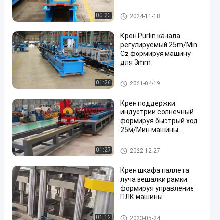
Крен Purlin CZ формируя ма
00:23
2024-11-18
шину
Крен Purlin канала
регулируемый 25m/Min
Cz формируя машину
для 3mm
en
Крен Purlin CZ формируя ма
01:26
2021-04-19
шину
Крен поддержки
индустрии солнечный
формируя быстрый ход
25м/Мин машины
полностью
автоматический
Крен Purlin CZ формируя ма
01:27
2022-12-27
шину
Крен шкафа паллета
луча вешалки рамки
формируя управление
ПЛК машины
Крен Purlin CZ формируя ма
01:12
2023-05-24