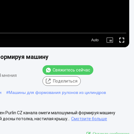
Auto
Picture-
Fullscre
in-
Picture
формируя машину
Свяжитесь сейчас
4 мнения
Поделиться
и
#
Машины для формования рулонов из цилиндров
ен Purlin CZ канала омеги малошумный формируя машину
 доскы потолка, настилая крышу...
Смотрите больше
Оставьте сообщение