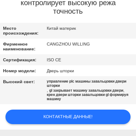
КОНТРОЛЬ
контролирует высокую режа
точность
КАЧЕСТВА
Место
Китай материк
КАРТА
происхождения:
САЙТА
Фирменное
CANGZHOU WILLING
наименование:
ПОЛИТИКА
Сертификация:
ISO CE
КОНФИДЕНЦИАЛЬНОСТИ
Номер модели:
Дверь шторки
Высокий свет:
управление plc машины завальцовки двери
шторки
,
,
gl закрывает машину завальцовки двери
крен двери шторки завальцовки gl формируя
машину
КОНТАКТНЫЕ ДАННЫЕ!