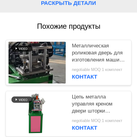
РАСКРЫТЬ ДЕТАЛИ
Похожие продукты
Металлическая
роликовая дверь для
изготовления машин
Роликовая жалюзи
negotiable MOQ:1 комплект
для дверей Стальная
КОНТАКТ
роликовая роликовая
машина для
формирования
Цепь металла
управляя креном
двери шторки
формируя скорость
negotiable MOQ:1 комплект
20-30m/Min машины
КОНТАКТ