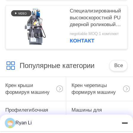
Специализированный
высокоскоростной PU
дверной роликовый
жалюзи ролл
negotiable MOQ:1 комплект
формирования
КОНТАКТ
машины
Популярные категории
Все
Крен крыши
Крен черепицы
формируя машину
формируя машину
Профилегибочная
Машины для
машина для
формования
Ryan Li
производства
рулонов дверных
пуховых труб
жалюзи